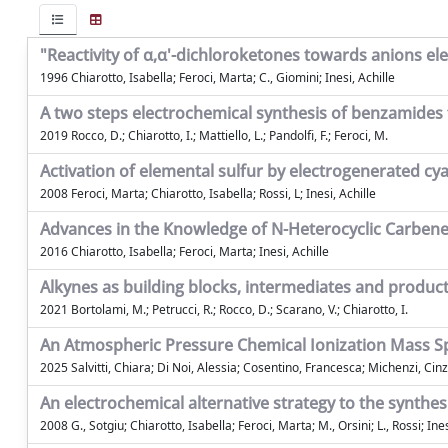
"Reactivity of α,α'-dichloroketones towards anions e
1996 Chiarotto, Isabella; Feroci, Marta; C., Giomini; Inesi, Achille
A two steps electrochemical synthesis of benzamide
2019 Rocco, D.; Chiarotto, I.; Mattiello, L.; Pandolfi, F.; Feroci, M.
Activation of elemental sulfur by electrogenerated c
2008 Feroci, Marta; Chiarotto, Isabella; Rossi, L; Inesi, Achille
Advances in the Knowledge of N-Heterocyclic Carbenes
2016 Chiarotto, Isabella; Feroci, Marta; Inesi, Achille
Alkynes as building blocks, intermediates and produc
2021 Bortolami, M.; Petrucci, R.; Rocco, D.; Scarano, V.; Chiarotto, I.
An Atmospheric Pressure Chemical Ionization Mass Spe
2025 Salvitti, Chiara; Di Noi, Alessia; Cosentino, Francesca; Michenzi, Cinz
An electrochemical alternative strategy to the synthes
2008 G., Sotgiu; Chiarotto, Isabella; Feroci, Marta; M., Orsini; L., Rossi; Ines