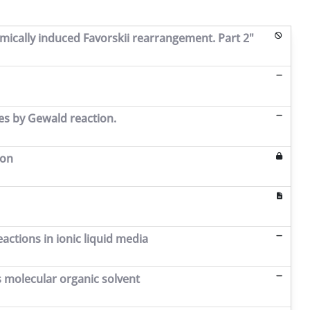
mically induced Favorskii rearrangement. Part 2"
es by Gewald reaction.
ion
ctions in ionic liquid media
s molecular organic solvent