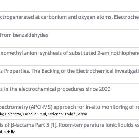
lectrogenerated at carbonium and oxygen atoms. Electroche
s from benzaldehydes
yanomethyl anion: synthesis of substituted 2-aminothiophen
 Properties. The Backing of the Electrochemical Investigat
ts in the electrochemical procedures since 2000
ctrometry (APCI-MS) approach for in-situ monitoring of rea
ia; Chiarotto, Isabella; Pepi, Federico; Troiani, Anna
is of β-lactams Part 3 [1]. Room-temperature ionic liquids v
i, Achille