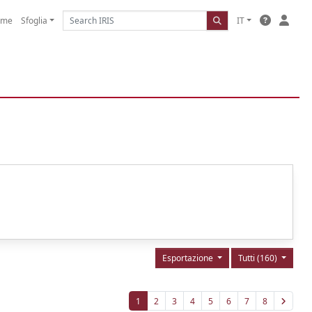
ome
Sfoglia
IT
Esportazione
Tutti (160)
1
2
3
4
5
6
7
8