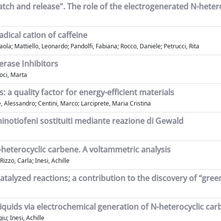
atch and release". The role of the electrogenerated N-hete
adical cation of caffeine
ola; Mattiello, Leonardo; Pandolfi, Fabiana; Rocco, Daniele; Petrucci, Rita
erase Inhibitors
roci, Marta
: a quality factor for energy-efficient materials
, Alessandro; Centini, Marco; Larciprete, Maria Cristina
mminotiofeni sostituiti mediante reazione di Gewald
heterocyclic carbene. A voltammetric analysis
izzo, Carla; Inesi, Achille
talyzed reactions; a contribution to the discovery of “green
liquids via electrochemical generation of N-heterocyclic ca
iu; Inesi, Achille