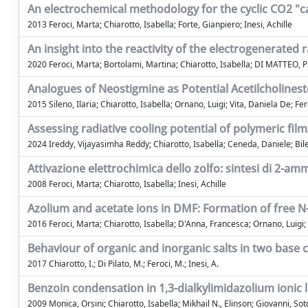
An electrochemical methodology for the cyclic CO2 "c
2013 Feroci, Marta; Chiarotto, Isabella; Forte, Gianpiero; Inesi, Achille
An insight into the reactivity of the electrogenerated r
2020 Feroci, Marta; Bortolami, Martina; Chiarotto, Isabella; DI MATTEO, Pa
Analogues of Neostigmine as Potential Acetilcholinest
2015 Sileno, Ilaria; Chiarotto, Isabella; Ornano, Luigi; Vita, Daniela De; Fe
Assessing radiative cooling potential of polymeric films
2024 Ireddy, Vijayasimha Reddy; Chiarotto, Isabella; Ceneda, Daniele; Bile
Attivazione elettrochimica dello zolfo: sintesi di 2-a
2008 Feroci, Marta; Chiarotto, Isabella; Inesi, Achille
Azolium and acetate ions in DMF: Formation of free N-
2016 Feroci, Marta; Chiarotto, Isabella; D'Anna, Francesca; Ornano, Luigi; R
Behaviour of organic and inorganic salts in two base ca
2017 Chiarotto, I.; Di Pilato, M.; Feroci, M.; Inesi, A.
Benzoin condensation in 1,3-dialkylimidazolium ionic 
2009 Monica, Orsini; Chiarotto, Isabella; Mikhail N., Elinson; Giovanni, Sotg