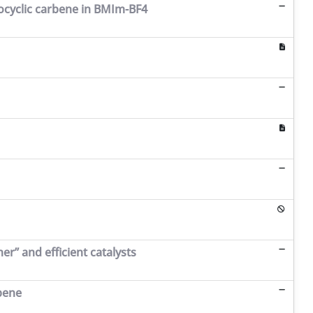
rocyclic carbene in BMIm-BF4
er” and efficient catalysts
rbene