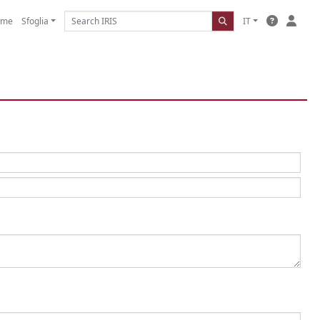
ome
Sfoglia
IT