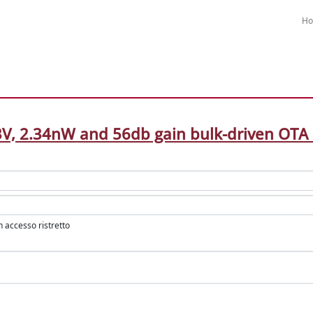
H
3V, 2.34nW and 56db gain bulk-driven OTA 
in accesso ristretto