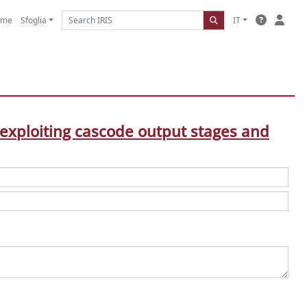
ome
Sfoglia
IT
exploiting cascode output stages and