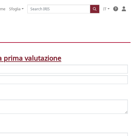
ome
Sfoglia
IT
na prima valutazione