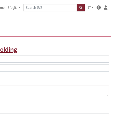
ome
Sfoglia
IT
Folding