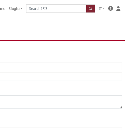
ome
Sfoglia
IT