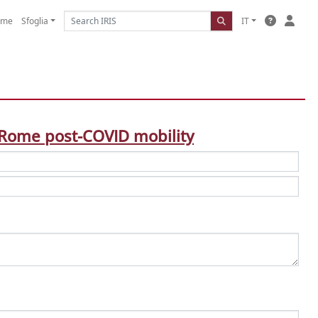
ome
Sfoglia
IT
or Rome post-COVID mobility