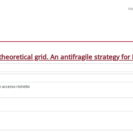
H
theoretical grid. An antifragile strategy f
in accesso ristretto