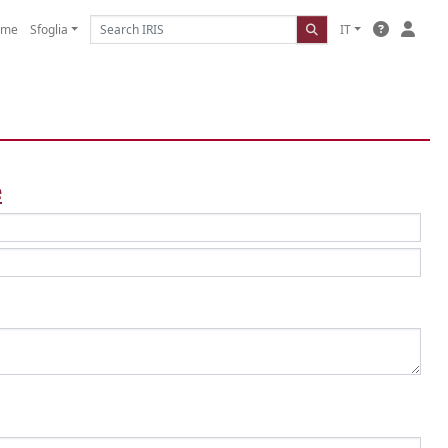
ome
Sfoglia
IT
e