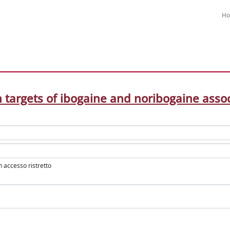
H
 targets of ibogaine and noribogaine associ
in accesso ristretto