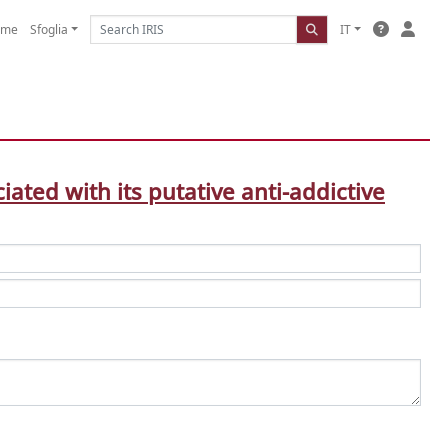
ome
Sfoglia
IT
ated with its putative anti-addictive