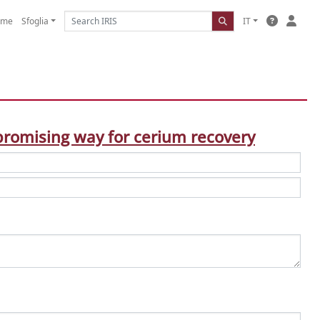
ome
Sfoglia
IT
 promising way for cerium recovery