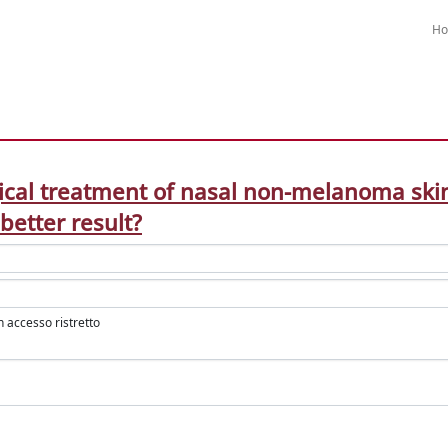
H
ical treatment of nasal non-melanoma skin 
better result?
in accesso ristretto