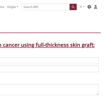
ome
Sfoglia
IT
cancer using full-thickness skin graft: