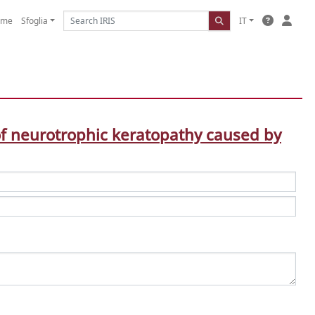
ome
Sfoglia
IT
 of neurotrophic keratopathy caused by