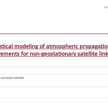
H
istical modeling of atmospheric propagati
ments for non-geostationary satellite lin
in accesso ristretto