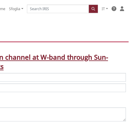
ome
Sfoglia
IT
on channel at W-band through Sun-
ks