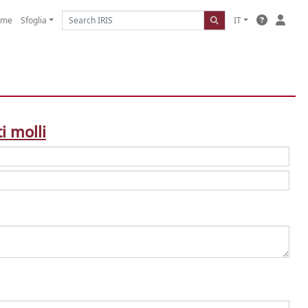
ome
Sfoglia
IT
i molli