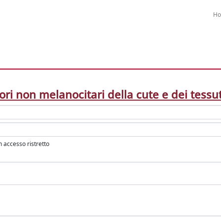
H
ri non melanocitari della cute e dei tessut
in accesso ristretto