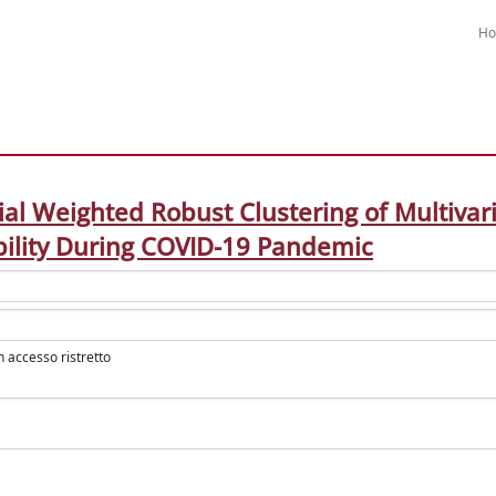
H
ial Weighted Robust Clustering of Multivar
ility During COVID-19 Pandemic
in accesso ristretto