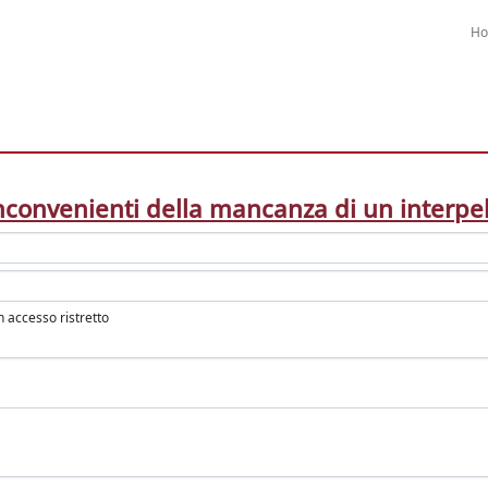
H
inconvenienti della mancanza di un interpe
in accesso ristretto