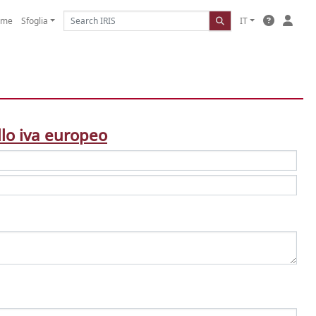
ome
Sfoglia
IT
llo iva europeo