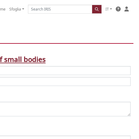
ome
Sfoglia
IT
f small bodies