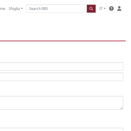
ome
Sfoglia
IT