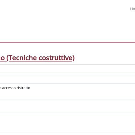
H
o (Tecniche costruttive)
in accesso ristretto