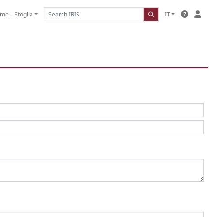
ome
Sfoglia
IT