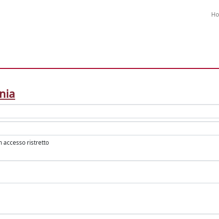
H
nia
in accesso ristretto