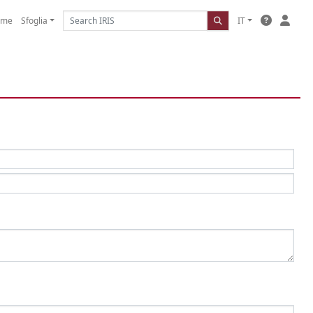
ome
Sfoglia
IT