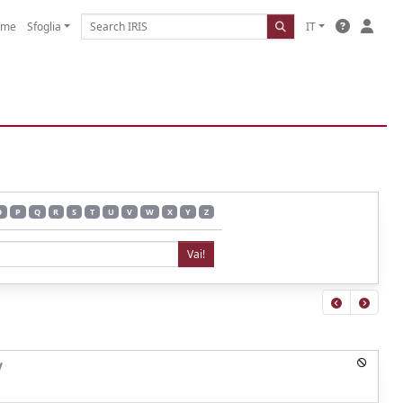
ome
Sfoglia
IT
O
P
Q
R
S
T
U
V
W
X
Y
Z
y