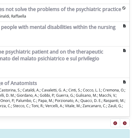
does not solve the problems of the psychiatric practice
naldi, Raffaella
n people with mental disabilities within the nursing
e psychiatric patient and on the therapeutic
ato del malato psichiatrico e sul privilegio
ege of Anatomists
storina, S.; Cataldi, A.; Cavaletti, G. A.; Cinti, S.; Cocco, L. I.; Cremona, O.;
belli, D. M.; Giordano, A.; Gobbi, P.; Guerra, G.; Gulisano, M.; Macchi, V.;
; Onori, P.; Palumbo, C.; Papa, M.; Porzionato, A.; Quacci, D. E.; Raspanti, M.;
rza, C.; Stecco, C.; Toni, R.; Vercelli, A.; Vitale, M.; Zancanaro, C.; Zauli, G.;