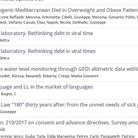
togenic Mediterranean Diet in Overweight and Obese Patien
cione Raffaele; Messina, Antonietta; Cibelli, Giuseppe; Messina, Giovanni; Polito,
iete, Stefano; Casula, Elias; Napoli, Nicola; Defeudis, Giuseppe
 laboratory. Rethinking debt in viral time
lettra
 laboratory. Rethinking debt in viral times
lettra
kes water level monitoring through GEDI altimetric data with
eh, Alireza; Ravanelli, Roberta; Crespi, Mattia Giovanni
nguage and LL in the market of languages
; Bagna, C
 Law "180" thirty years after: from the unmet needs of sick p
 Giuseppe
w n. 219/2017 on consent and advance directives. Survey a
ole
orinna; Ienco, Giulia; Turla, Edda Mariaelisa; Petrini, Carlo; Pasqualetti, Patrizio