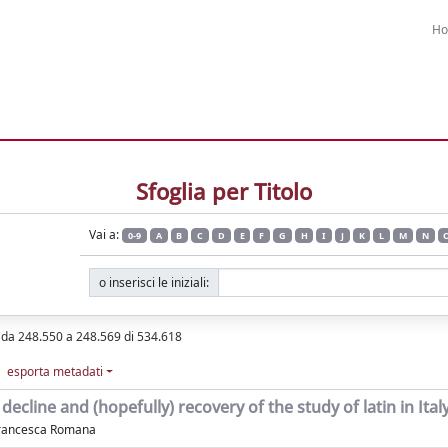
H
Sfoglia per Titolo
Vai a:
0-9
A
B
C
D
E
F
G
H
I
J
K
L
M
N
o inserisci le iniziali:
i da 248.550 a 248.569 di 534.618
esporta metadati
. decline and (hopefully) recovery of the study of latin in Ital
Francesca Romana