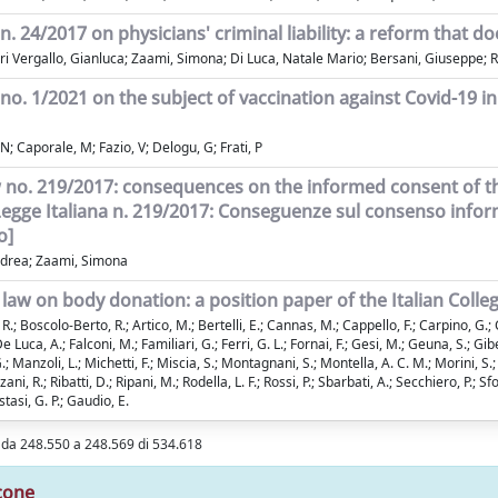
 n. 24/2017 on physicians' criminal liability: a reform that 
 Vergallo, Gianluca; Zaami, Simona; Di Luca, Natale Mario; Bersani, Giuseppe; Ri
 no. 1/2021 on the subject of vaccination against Covid-19 i
N; Caporale, M; Fazio, V; Delogu, G; Frati, P
w no. 219/2017: consequences on the informed consent of th
[Legge Italiana n. 219/2017: Conseguenze sul consenso inform
o]
ndrea; Zaami, Simona
n law on body donation: a position paper of the Italian Coll
; Boscolo-Berto, R.; Artico, M.; Bertelli, E.; Cannas, M.; Cappello, F.; Carpino, G.; Ca
De Luca, A.; Falconi, M.; Familiari, G.; Ferri, G. L.; Fornai, F.; Gesi, M.; Geuna, S.; Gi
.; Manzoli, L.; Michetti, F.; Miscia, S.; Montagnani, S.; Montella, A. C. M.; Morini, S.
ni, R.; Ribatti, D.; Ripani, M.; Rodella, L. F.; Rossi, P.; Sbarbati, A.; Secchiero, P.; Sfo
tasi, G. P.; Gaudio, E.
i da 248.550 a 248.569 di 534.618
cone