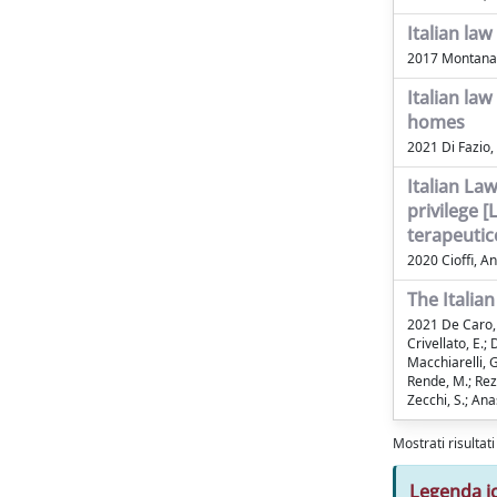
Italian law
2017 Montanari
Italian law
homes
2021 Di Fazio, 
Italian La
privilege 
terapeutic
2020 Cioffi, A
The Italia
2021 De Caro, R.
Crivellato, E.; 
Macchiarelli, G
Rende, M.; Rezza
Zecchi, S.; Anas
Mostrati risultat
Legenda i