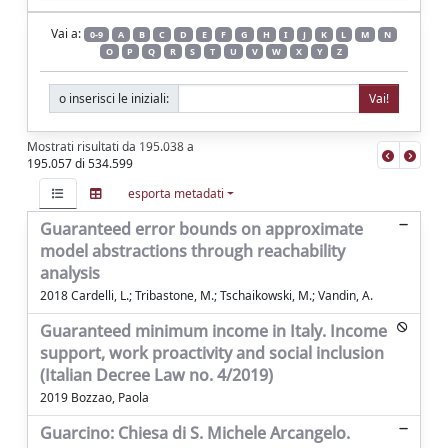
Vai a:
0-9
A
B
C
D
E
F
G
H
I
J
K
L
M
N
O
P
Q
R
S
T
U
V
W
X
Y
Z
o inserisci le iniziali:
Mostrati risultati da 195.038 a
195.057 di 534.599
esporta metadati
Guaranteed error bounds on approximate
model abstractions through reachability
analysis
2018 Cardelli, L.; Tribastone, M.; Tschaikowski, M.; Vandin, A.
Guaranteed minimum income in Italy. Income
support, work proactivity and social inclusion
(Italian Decree Law no. 4/2019)
2019 Bozzao, Paola
Guarcino: Chiesa di S. Michele Arcangelo.