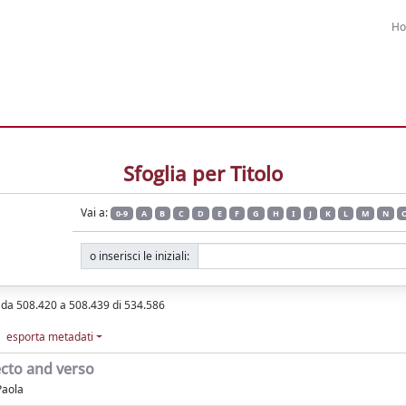
H
Sfoglia per Titolo
Vai a:
0-9
A
B
C
D
E
F
G
H
I
J
K
L
M
N
o inserisci le iniziali:
i da 508.420 a 508.439 di 534.586
esporta metadati
cto and verso
Paola