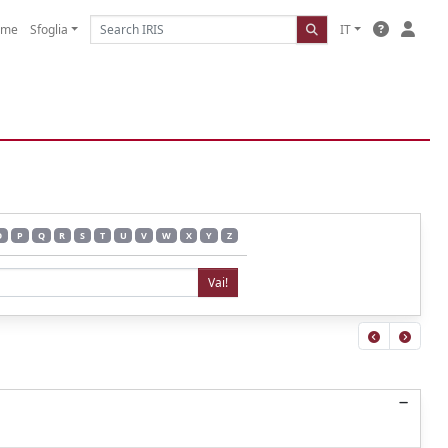
ome
Sfoglia
IT
O
P
Q
R
S
T
U
V
W
X
Y
Z