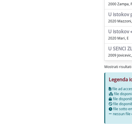
2000 Zampa, 
U istokov p
2020 Mazzoni,
U istokov 
2020 Mari, E
U SENCI Z
2009 Jovicevic
Mostrati risultat
Legenda i
file ad acce
file disponi
file disponib
file disponi
file sotto 
nessun file 