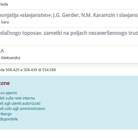
Paola
onjatija «slavjanstvo»: J.G. Gerder, N.M. Karamzin i slavjans
 Sara
«dačnogo toposa»: zametki na poljach nezaveršennogo tru
LA
, Aleksandra
i da 508.420 a 508.439 di 534.586
cone
sso aperto
bili sulla rete interna
ili agli utenti autorizzati
bili solo agli amministratori
embargo
disponibile