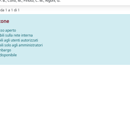
. B.; Conti, M.; Pinotti, C. M.; Rigoni, G.
 da 1 a 1 di 1
cone
sso aperto
bili sulla rete interna
ili agli utenti autorizzati
bili solo agli amministratori
embargo
disponibile