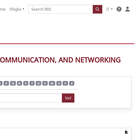
ome
Sfoglia
IT
G, COMMUNICATION, AND NETWORKING
O
P
Q
R
S
T
U
V
W
X
Y
Z