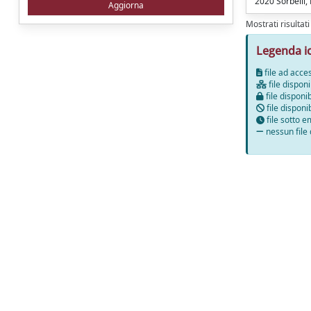
2020 Sorbelli, F
Mostrati risultati
Legenda i
file ad acce
file disponi
file disponib
file disponi
file sotto 
nessun file 