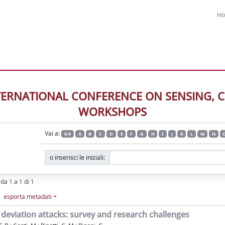
H
EE INTERNATIONAL CONFERENCE ON SENSIN
WORKSHOPS
Vai a:
0-9
A
B
C
D
E
F
G
H
I
J
K
L
M
N
o inserisci le iniziali:
 da 1 a 1 di 1
esporta metadati
deviation attacks: survey and research challenges