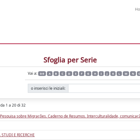
H
Sfoglia per Serie
Vai a:
0-9
A
B
C
D
E
F
G
H
I
J
K
L
M
N
o inserisci le iniziali:
 da 1 a 20 di 32
Pesquisa sobre Migrações. Caderno de Resumos. Interculturalidade, comunicação 
 STUDI E RICERCHE