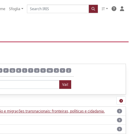
ome
Sfoglia
IT
O
P
Q
R
S
T
U
V
W
X
Y
Z
e migrações transnacionais: fronteiras, políticas e cidadania.
1
1
1