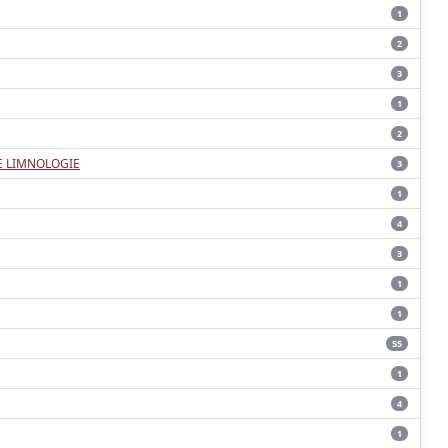
1
2
3
1
2
E LIMNOLOGIE
3
1
4
3
1
1
55
1
4
1