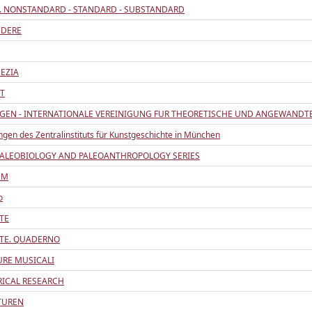
. NONSTANDARD - STANDARD - SUBSTANDARD
EDERE
NEZIA
T
EN - INTERNATIONALE VEREINIGUNG FUR THEORETISCHE UND ANGEWANDT
ngen des Zentralinstituts für Kunstgeschichte in München
PALEOBIOLOGY AND PALEOANTHROPOLOGY SERIES
UM
o
TE
NTE. QUADERNO
URE MUSICALI
RICAL RESEARCH
TUREN