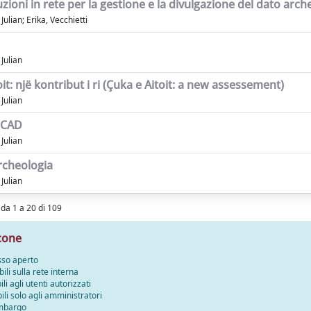
zioni in rete per la gestione e la divulgazione del dato arch
ulian; Erika, Vecchietti
Julian
it: një kontribut i ri (Çuka e Aitoit: a new assessement)
Julian
i CAD
Julian
archeologia
Julian
i da 1 a 20 di 109
cone
sso aperto
bili sulla rete interna
ili agli utenti autorizzati
bili solo agli amministratori
embargo