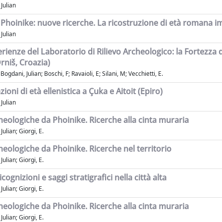
Julian
i Phoinike: nuove ricerche. La ricostruzione di età romana im
Julian
rienze del Laboratorio di Rilievo Archeologico: la Fortezza 
niš, Croazia)
Bogdani, Julian; Boschi, F; Ravaioli, E; Silani, M; Vecchietti, E.
azioni di età ellenistica a Çuka e Aitoit (Epiro)
Julian
heologiche da Phoinike. Ricerche alla cinta muraria
ulian; Giorgi, E.
heologiche da Phoinike. Ricerche nel territorio
ulian; Giorgi, E.
icognizioni e saggi stratigrafici nella città alta
ulian; Giorgi, E.
heologiche da Phoinike. Ricerche alla cinta muraria
ulian; Giorgi, E.