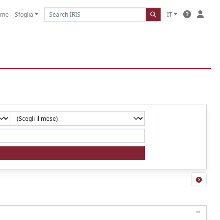
ome
Sfoglia
IT