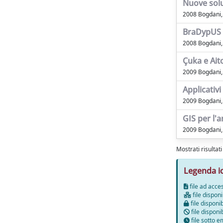
Nuove solu
2008 Bogdani, J
BraDypUS
2008 Bogdani, 
Çuka e Aito
2009 Bogdani, 
Applicativ
2009 Bogdani, 
GIS per l'
2009 Bogdani, 
Mostrati risultat
Legenda i
file ad acce
file disponi
file disponib
file disponi
file sotto 