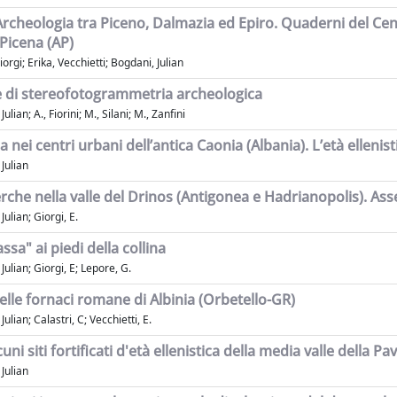
rcheologia tra Piceno, Dalmazia ed Epiro. Quaderni del Centr
Picena (AP)
orgi; Erika, Vecchietti; Bogdani, Julian
 di stereofotogrammetria archeologica
lian; A., Fiorini; M., Silani; M., Zanfini
 nei centri urbani dell’antica Caonia (Albania). L’età ellenist
Julian
erche nella valle del Drinos (Antigonea e Hadrianopolis). As
ulian; Giorgi, E.
assa" ai piedi della collina
ulian; Giorgi, E; Lepore, G.
elle fornaci romane di Albinia (Orbetello-GR)
ulian; Calastri, C; Vecchietti, E.
uni siti fortificati d'età ellenistica della media valle della Pav
Julian