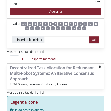
Vai a:
0-9
A
B
C
D
E
F
G
H
I
J
K
L
M
N
O
P
Q
R
S
T
U
V
W
X
Y
Z
o inserisci le iniziali:
Mostrati risultati da 1 a 1 di 1
esporta metadati
Decentralized Task Allocation for Redundant
Multi-Robot Systems: An Iterative Consensus
Approach
2024 Govoni, Lorenzo; Cristofaro, Andrea
Mostrati risultati da 1 a 1 di 1
Legenda icone
file ad accesso aperto